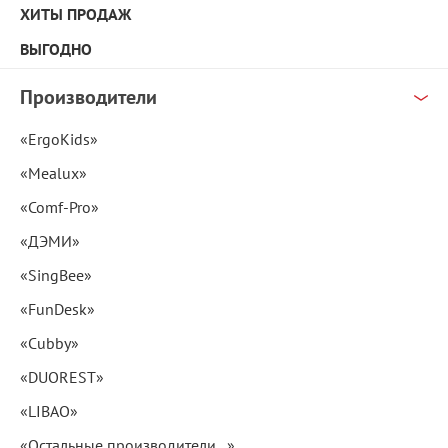
ХИТЫ ПРОДАЖ
ВЫГОДНО
Производители
«ErgoKids»
«Mealux»
«Comf-Pro»
«ДЭМИ»
«SingBee»
«FunDesk»
«Cubby»
«DUOREST»
«LIBAO»
«Остальные производители...»