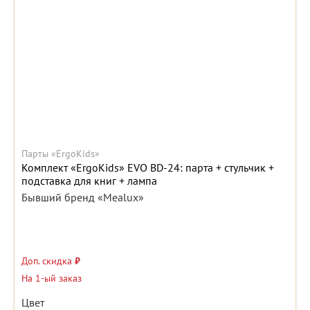
Парты «ErgoKids»
Комплект «ErgoKids» EVO BD-24: парта + стульчик +
подставка для книг + лампа
Бывший бренд «Mealux»
Доп. скидка
₽
На 1-ый заказ
Цвет