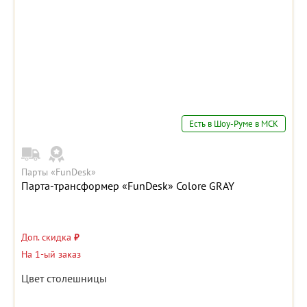
Есть в Шоу-Руме в МСК
Парты «FunDesk»
Парта-трансформер «FunDesk» Colore GRAY
Доп. скидка
₽
На 1-ый заказ
Цвет столешницы