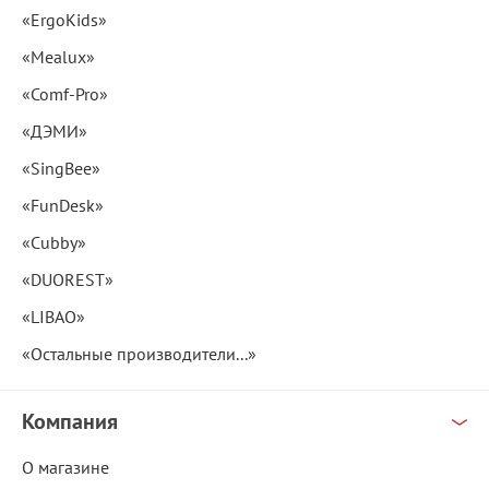
«ErgoKids»
«Mealux»
«Comf-Pro»
«ДЭМИ»
«SingBee»
«FunDesk»
«Cubby»
«DUOREST»
«LIBAO»
«Остальные производители...»
Компания
О магазине