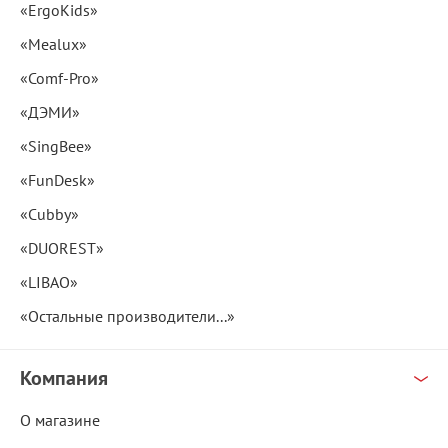
«ErgoKids»
«Mealux»
«Comf-Pro»
«ДЭМИ»
«SingBee»
«FunDesk»
«Cubby»
«DUOREST»
«LIBAO»
«Остальные производители...»
Компания
О магазине