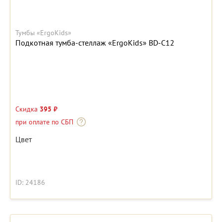
Тумбы «ErgoKids»
Подкотная тумба-стеллаж «ErgoKids» BD-C12
Скидка
395 ₽
при оплате по СБП
Цвет
ID: 24186