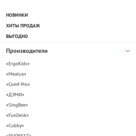
НОВИНКИ
ХИТЫ ПРОДАЖ
ВЫГОДНО
Производители
«ErgoKids»
«Mealux»
«Comf-Pro»
«ДЭМИ»
«SingBee»
«FunDesk»
«Cubby»
«DUOREST»