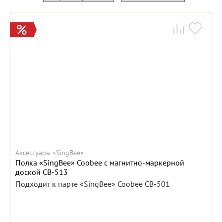
Аксессуары «SingBee»
Полка «SingBee» Coobee с магнитно-маркерной
доской CB-513
Подходит к парте «SingBee» Coobee CB-501