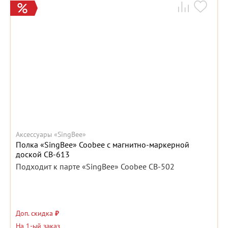
Аксессуары «SingBee»
Полка «SingBee» Coobee с магнитно-маркерной
доской CB-613
Подходит к парте «SingBee» Coobee CB-502
Доп. скидка
₽
На 1-ый заказ