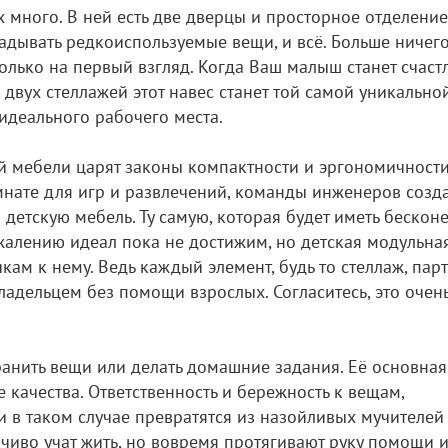
 много. В ней есть две дверцы и просторное отделение
ладывать редкоиспользуемые вещи, и всё. Больше ничег
только на первый взгляд. Когда Ваш малыш станет счас
двух стеллажей этот навес станет той самой уникально
идеального рабочего места.
ой мебели царят законы компактности и эргономичности
мнате для игр и развлечений, команды инженеров созд
 детскую мебель. Ту самую, которая будет иметь бескон
жалению идеал пока не достижим, но детская модульна
ам к нему. Ведь каждый элемент, будь то стеллаж, пар
ладельцем без помощи взрослых. Согласитесь, это очен
ранить вещи или делать домашние задания. Её основна
е качества. Ответственность и бережность к вещам,
и в таком случае превратятся из назойливых мучителей
чиво учат жить, но вовремя протягивают руку помощи 