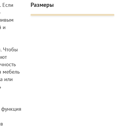
Размеры
. Если
о
тливым
й и
. Чтобы
ают
ечность
я мебель
та или
ь
я функция
 в
и