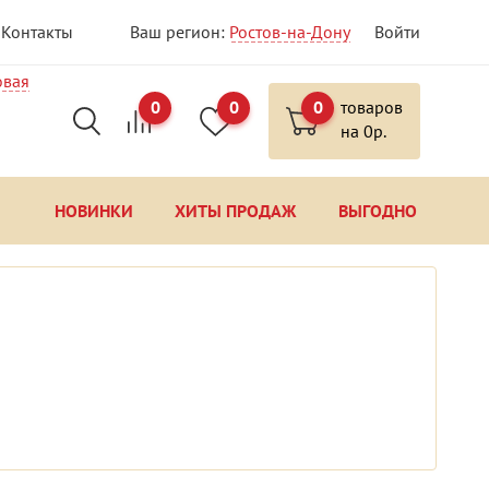
Контакты
Ваш регион:
Ростов-на-Дону
Войти
овая
0
0
0
товаров
на
0
р.
НОВИНКИ
ХИТЫ ПРОДАЖ
ВЫГОДНО