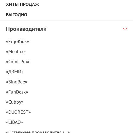
ХИТЫ ПРОДАЖ
ВЫГОДНО
Производители
«ErgoKids»
«Mealux»
«Comf-Pro»
«ДЭМИ»
«SingBee»
«FunDesk»
«Cubby»
«DUOREST»
«LIBAO»
«Остальные производители...»