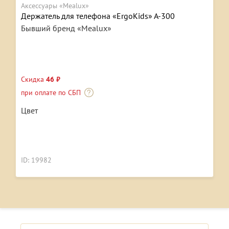
Аксессуары «Mealux»
Держатель для телефона «ErgoKids» A-300
Бывший бренд «Mealux»
Скидка
46 ₽
при оплате по СБП
Цвет
ID: 19982