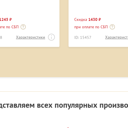
1245 ₽
Скидка
1430 ₽
ате по СБП
при оплате по СБП
Характеристики
Характерис
08
ID: 15457
ставляем всех популярных произв