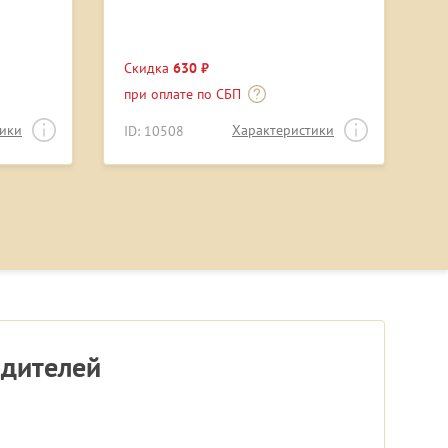
Скидка
630 ₽
при оплате по СБП
тики
Характеристики
ID: 10508
одителей