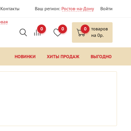
Контакты
Ваш регион:
Ростов-на-Дону
Войти
овая
0
0
0
товаров
на
0
р.
НОВИНКИ
ХИТЫ ПРОДАЖ
ВЫГОДНО