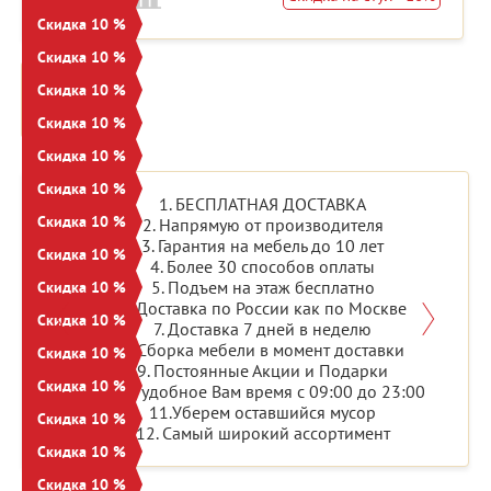
Скидка 10 %
Скидка 10 %
Скидка 10 %
ПОКАЗАТЬ
ЕЩЁ
Скидка 10 %
Скидка 10 %
Скидка 10 %
1. БЕСПЛАТНАЯ ДОСТАВКА
Скидка 10 %
2. Напрямую от производителя
3. Гарантия на мебель до 10 лет
Скидка 10 %
4. Более 30 способов оплаты
5. Подъем на этаж бесплатно
Скидка 10 %
6. Доставка по России как по Москве
Скидка 10 %
7. Доставка 7 дней в неделю
8. Сборка мебели в момент доставки
Скидка 10 %
9. Постоянные Акции и Подарки
Скидка 10 %
10. В удобное Вам время с 09:00 до 23:00
11.Уберем оставшийся мусор
Скидка 10 %
12. Самый широкий ассортимент
Скидка 10 %
Скидка 10 %